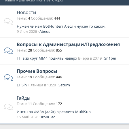
Новый мульти-саб High Five. Скоро!
Новости
Темы
4
Сообщения
444
Нужен ли нам BotHunter? А если нужен то какой.
9 Июл 2026
Abeos
Вопросы к Администрации/Предложения
Темы
28
Сообщения
855
ТП в зз круг ММ4 поднять наверх
Вчера в 20:49
Sn1per
Прочие Вопросы
Темы
19
Сообщения
446
LF Sin
Пятница в 13:20
Saturn
Гайды
Темы
11
Сообщения
172
Инсты за ФИЗА (лайт) в реалиях MultiSub
15 Май 2026
IronClad