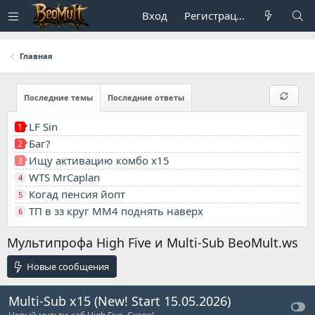
Вход
Регистрация
Главная
Последние темы
Последние ответы
LF Sin
1
Баг?
2
Ищу активацию комбо x15
3
WTS MrCaplan
4
Когад пенсия йопт
5
ТП в зз круг ММ4 поднять наверх
6
Мультипрофа High Five и Multi-Sub BeoMult.ws
Новые сообщения
Multi-Sub x15 (New! Start 15.05.2026)